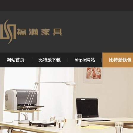
网站首页
比特派下载
bitpie网站
比特派钱包