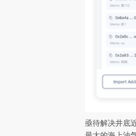
亟待解决井底
最大的海上油