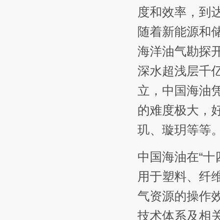
度和效率，到
随着新能源和
海洋油气勘探
深水超浅层千亿
立，中国海油
的难度极大，
玑、璇玥等等
中国海油在“十
用于塑料、纤
气资源的操作效
技术体系及相