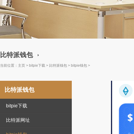
比特派钱包
当前位置：
主页
>
bitpie下载
>
比特派钱包
>
bitpie钱包
>
比特派钱包
bitpie下载
比特派网址