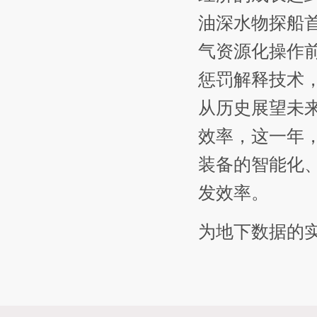
油深水物探船首
气资源化操作前
惩罚解释技术
从历史展望未
效率，这一年
装备的智能化
发效率。
为地下数据的