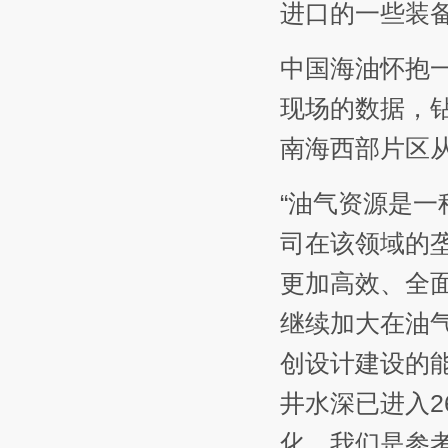
进口的一些装
中国海油怀抱
现场的数据，
南海西部片区
“油气资源是
司在该领域的
更加高效、全面
继续加大在油
创设计建设的
井水深已进入2
化，我们是参