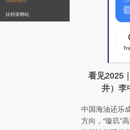
bitpie钱包
比特派网站
看见202
井）李
中国海油还乐成
方向，“璇玑”